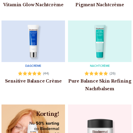
Vitamin Glow Nachtcrème
Pigment Nachtcrème
DAGCRÈME
NACHTCRÈME
(44)
(26)
Sensitive Balance Crème
Pure Balance Skin Refining
Nachtbalsem
Korting!
Nu
50% korting
op
Biodermal