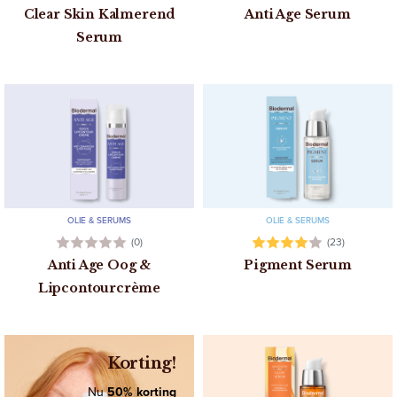
Clear Skin Kalmerend
Anti Age Serum
Serum
OLIE & SERUMS
OLIE & SERUMS
(0)
(23)
Anti Age Oog &
Pigment Serum
Lipcontourcrème
Korting!
Nu
50% korting