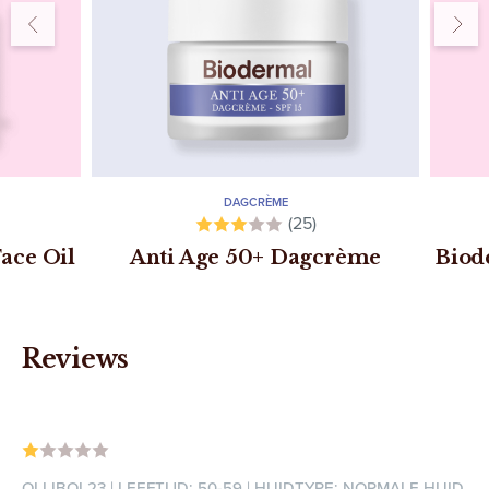
DAGCRÈME
(25)
ace Oil
Anti Age 50+ Dagcrème
Biod
Reviews
OLLIBOL23 | LEEFTIJD: 50-59 | HUIDTYPE: NORMALE HUID