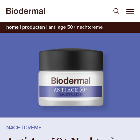
home
|
producten
|
anti age 50+ nachtcrème
NACHTCRÈME