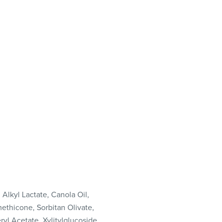
Alkyl Lactate, Canola Oil,
ethicone, Sorbitan Olivate,
yl Acetate, Xylitylglucoside,