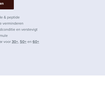
pen
de & peptide
te verminderen
idconditie en verstevigt
rmule
ar voor
30+
,
50+
en
60+