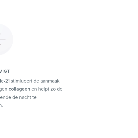
VIGT
de-21 stimlueert de aanmaak
igen
collageen
en helpt zo de
ende de nacht te
n.