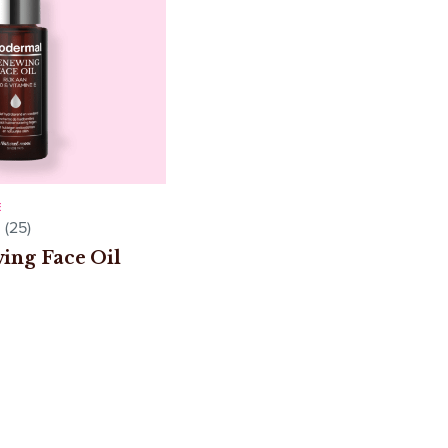
E
(25)
ing Face Oil