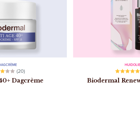
DAGCRÈME
HUIDOLI
(20)
 40+ Dagcrème
Biodermal Renew