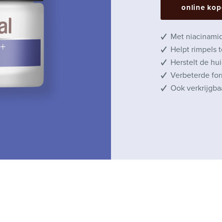
online ko
Met niacinami
Helpt rimpels 
Herstelt de hu
Verbeterde fo
Ook verkrijgba