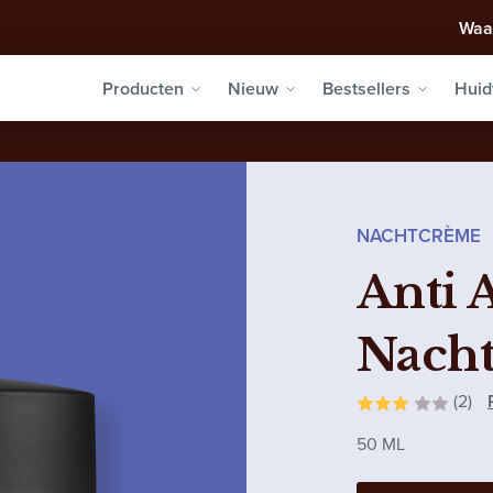
Waa
Producten
Nieuw
Bestsellers
Huid
NACHTCRÈME
Anti 
Nach
(2)
50 ML