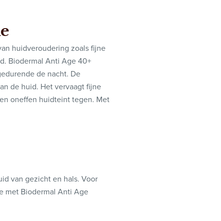
me
an huidveroudering zoals fijne
uid. Biodermal Anti Age 40+
 gedurende de nacht. De
an de huid. Het vervaagt fijne
 een oneffen huidteint tegen. Met
id van gezicht en hals. Voor
ie met Biodermal Anti Age