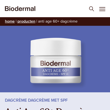
home
|
producten
|
anti age 60+ dagcrème
DAGCRÈME DAGCRÈME MET SPF