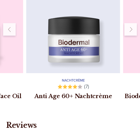
NACHTCRÈME
(7)
ace Oil
Anti Age 60+ Nachtcrème
Biod
Reviews