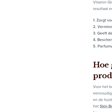
Vitamin Gl
resultaat e
1. Zorgt v
2. Verminde
3. Geeft d
4. Bescher
5. Parfumv
Hoe 
prod
Voor het b
eenvoudige
en de huid
het
Skin B