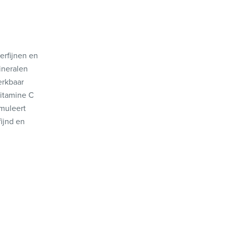
erfijnen en
ineralen
erkbaar
vitamine C
imuleert
fijnd en