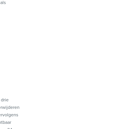
als
 drie
erwijderen
ervolgens
htbaar