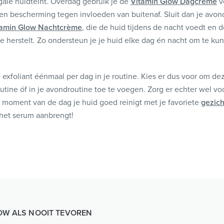
egale huidteint. Overdag gebruik je de
Vitamin Glow Dagcrème
v
 en bescherming tegen invloeden van buitenaf. Sluit dan je avon
tamin Glow Nachtcrème
, die de huid tijdens de nacht voedt en 
re herstelt. Zo ondersteun je je huid elke dag én nacht om te ku
 exfoliant éénmaal per dag in je routine. Kies er dus voor om dez
utine óf in je avondroutine toe te voegen. Zorg er echter wel voo
 moment van de dag je huid goed reinigt met je favoriete
gezich
 het serum aanbrengt!
OW ALS NOOIT TEVOREN