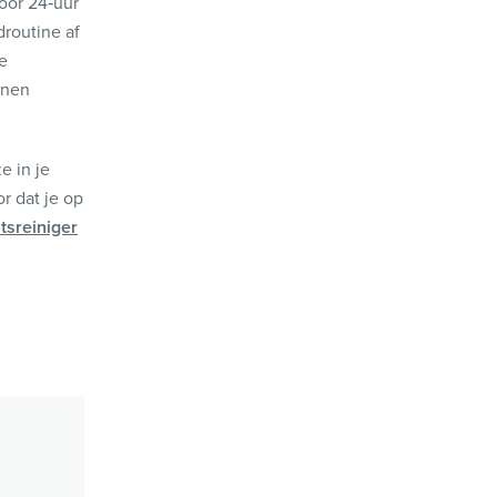
oor 24‑uur
droutine af
de
nnen
e in je
r dat je op
tsreiniger