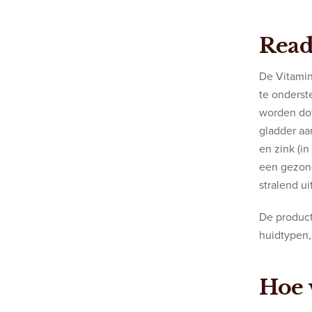
Read
De Vitamin
te onderst
worden dof
gladder a
en zink (in
een gezonde
stralend u
De product
huidtypen,
Hoe 