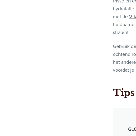
frisse en 
hydratatie
met de
Vi
huidbarriè
stralen!
Gebruik de
ochtend ro
het andere
voordat je
Tips
GL