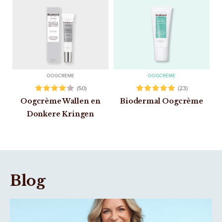
OOGCRÈME
OOGCRÈME
(50)
(23)
Oogcrème Wallen en
Biodermal Oogcrème
Donkere Kringen
Blog