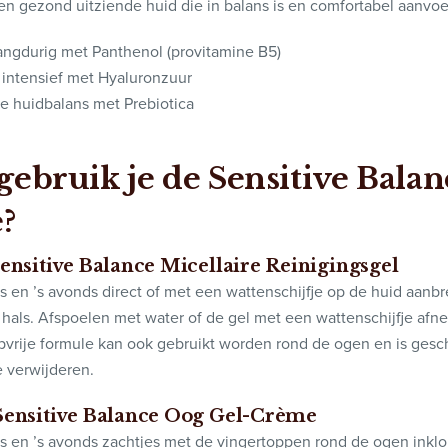
een gezond uitziende huid die in balans is en comfortabel aanvoe
langdurig
met
Panthenol
(provitamine B5)
 intensief
met
Hyaluronzuur
de huidbalans
met
Prebiotica
gebruik je de Sensitive Balan
e?
ensitive
Balance
Micellaire
Reinigingsgel
s en ’s avonds direct of met een wattenschijfje op de huid aanb
 hals. Afspoelen met water of de gel met een wattenschijfje af
pvrije formule kan ook gebruikt worden rond de ogen en is gesc
 verwijderen.
Sensitive Balance
Oog
Gel-Crème
s en ’s avonds zachtjes met de vingertoppen rond de ogen inkl