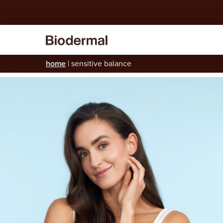
home
|
sensitive balance