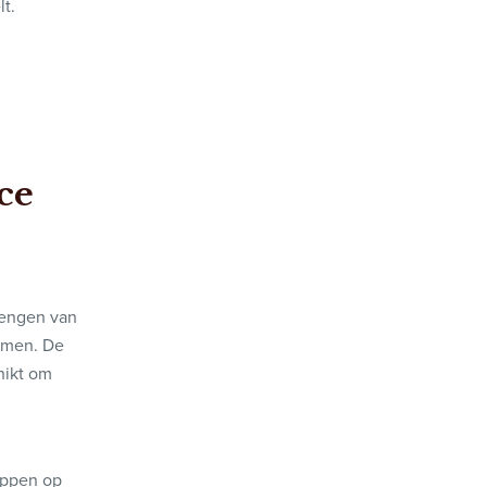
lt.
ce
rengen van
nemen. De
hikt om
oppen op