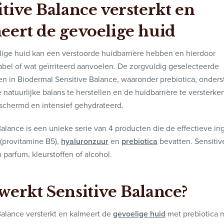
itive Balance versterkt en
eert de gevoelige huid
ige huid kan een verstoorde huidbarrière hebben en hierdoor
bel of wat geïrriteerd aanvoelen. De zorgvuldig geselecteerde
en in Biodermal Sensitive Balance, waaronder prebiotica, onder
 natuurlijke balans te herstellen en de huidbarrière te versterke
eschermd en intensief gehydrateerd.
Balance is een unieke serie van 4 producten die de effectieve in
(provitamine B5),
hyaluronzuur
en
prebiotica
bevatten. Sensitiv
 parfum, kleurstoffen of alcohol.
werkt Sensitive Balance?
Balance versterkt en kalmeert de
gevoelige huid
met prebiotica m