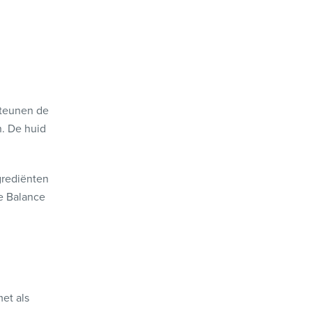
steunen de
n. De huid
grediënten
e Balance
et als