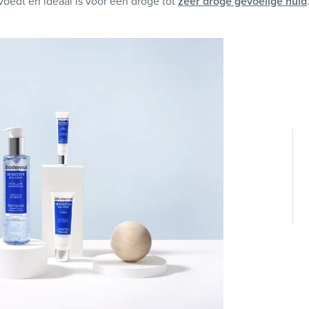
 voedt en ideaal is voor een droge tot
zeer droge gevoelige huid