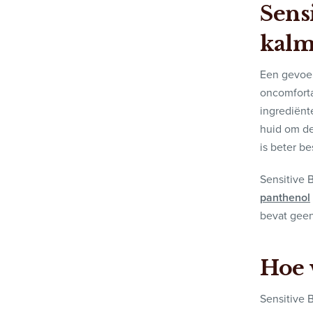
Sens
kalm
Een gevoel
oncomforta
ingrediënt
huid om de
is beter b
Sensitive 
panthenol
bevat geen
Hoe 
Sensitive 