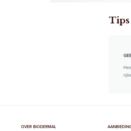
Tips
GE
Hee
rij
OVER BIODERMAL
AANBIEDIN