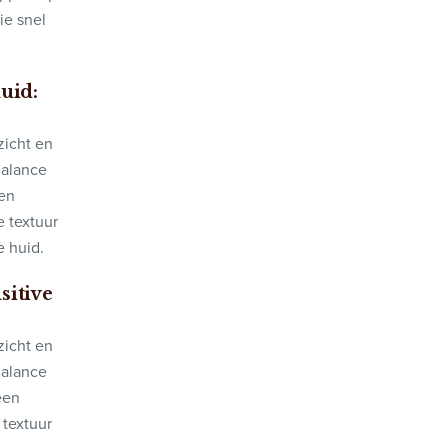
ie snel
uid:
zicht en
Balance
een
e textuur
 huid.
sitive
zicht en
Balance
een
 textuur