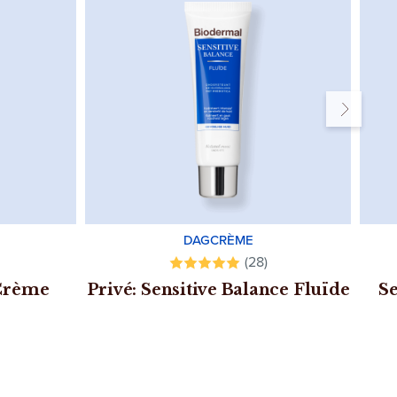
DAGCRÈME
(28)
 Crème
Privé: Sensitive Balance Fluïde
Se