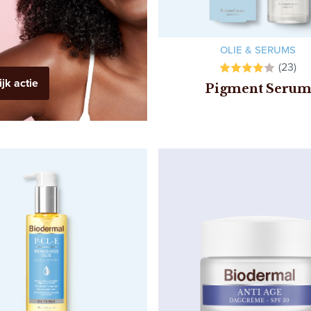
OLIE & SERUMS
(23)
jk actie
Pigment Seru