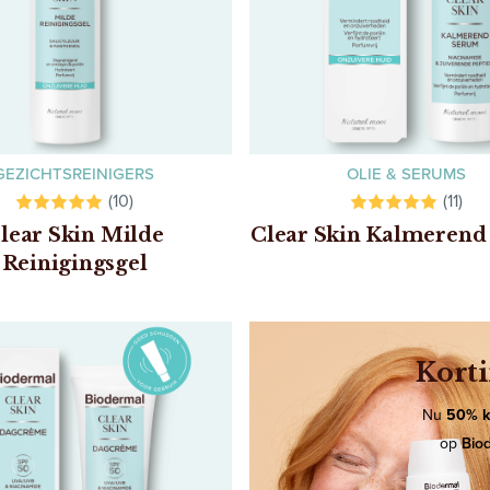
GEZICHTSREINIGERS
OLIE & SERUMS
(10)
(11)
lear Skin Milde
Clear Skin Kalmeren
Reinigingsgel
Korti
Nu
50% k
op
Bio