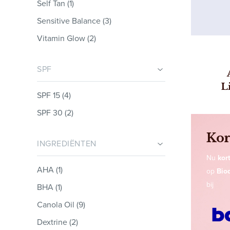
Self Tan (1)
Sensitive Balance (3)
Vitamin Glow (2)
SPF
L
SPF 15 (4)
SPF 30 (2)
Kor
INGREDIËNTEN
Nu
kort
AHA (1)
op
Bio
bij
BHA (1)
Canola Oil (9)
Dextrine (2)