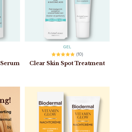
GEL
(10)
d Serum
Clear Skin Spot Treatment
ng!
orting
dermal
bij