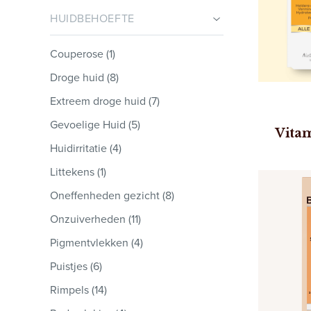
HUIDBEHOEFTE
Couperose (1)
Droge huid (8)
Extreem droge huid (7)
Gevoelige Huid (5)
Vita
Huidirritatie (4)
Littekens (1)
Oneffenheden gezicht (8)
Onzuiverheden (11)
Pigment­vlekken (4)
Puistjes (6)
Rimpels (14)