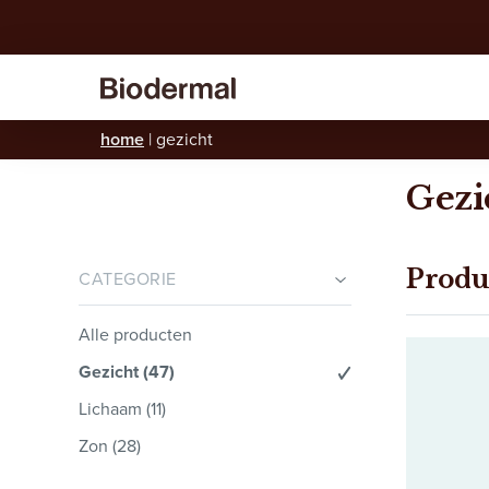
home
|
gezicht
Gezi
Produ
CATEGORIE
Alle producten
Gezicht
(47)
Lichaam
(11)
Zon
(28)