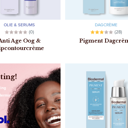
OLIE & SERUMS
DAGCRÈME
(0)
(28)
Anti Age Oog &
Pigment Dagcrè
ipcontourcrème
ting!
ing
dermal