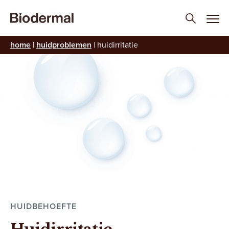
home
|
huidproblemen
|
huidirritatie
HUIDBEHOEFTE