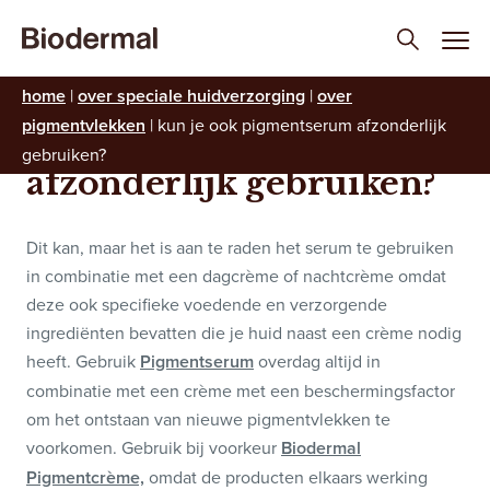
Kun je ook
home
|
over speciale huidverzorging
|
over
pigmentvlekken
|
kun je ook pigmentserum afzonderlijk
Pigmentserum
gebruiken?
afzonderlijk gebruiken?
Dit kan, maar het is aan te raden het serum te gebruiken
in combinatie met een dagcrème of nachtcrème omdat
deze ook specifieke voedende en verzorgende
ingrediënten bevatten die je huid naast een crème nodig
heeft. Gebruik
Pigmentserum
overdag altijd in
combinatie met een crème met een beschermingsfactor
om het ontstaan van nieuwe pigmentvlekken te
voorkomen. Gebruik bij voorkeur
Biodermal
Pigmentcrème,
omdat de producten elkaars werking