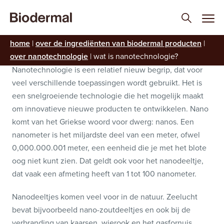
Wat is nanotechnologie?
home
|
over de ingrediënten van biodermal producten
|
over nanotechnologie
|
wat is nanotechnologie?
Nanotechnologie is een relatief nieuw begrip, dat voor
veel verschillende toepassingen wordt gebruikt. Het is
een snelgroeiende technologie die het mogelijk maakt
om innovatieve nieuwe producten te ontwikkelen. Nano
komt van het Griekse woord voor dwerg: nanos. Een
nanometer is het miljardste deel van een meter, ofwel
0,000.000.001 meter, een eenheid die je met het blote
oog niet kunt zien. Dat geldt ook voor het nanodeeltje,
dat vaak een afmeting heeft van 1 tot 100 nanometer.
Nanodeeltjes komen veel voor in de natuur. Zeelucht
bevat bijvoorbeeld nano-zoutdeeltjes en ook bij de
verbranding van kaarsen, wierook en het gasfornuis