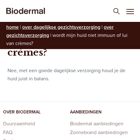
Wordt mijn huid niet
home
|
over dagelijkse gezichtsverzorging
|
over
gezichtsverzorging
|
wordt mijn huid niet immuun of lui
immuun of lui van
van crèmes?
crèmes?
Nee, met een goede dagelijkse verzorging houd je de
huid juist in balans.
OVER BIODERMAL
AANBIEDINGEN
Duurzaamheid
Biodermal aanbiedingen
FAQ
Zonnebrand aanbiedingen