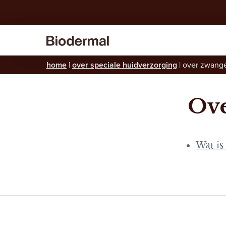
home
|
over speciale huidverzorging
|
over zwang
Ove
Wat is