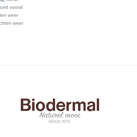
komt vooral
alen weer
achten weer