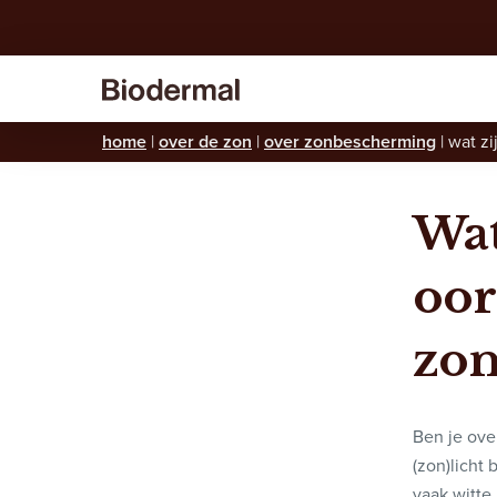
home
|
over de zon
|
over zonbescherming
|
wat zi
Wat
oor
zon
Ben je ove
(zon)licht
vaak witte 