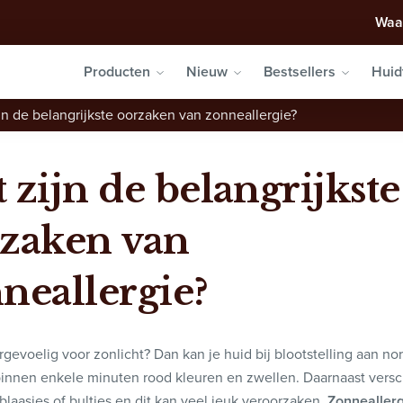
Waa
Producten
Nieuw
Bestsellers
Huid
jn de belangrijkste oorzaken van zonneallergie?
 zijn de belangrijkste
zaken van
neallergie?
rgevoelig voor zonlicht? Dan kan je huid bij blootstelling aan no
 binnen enkele minuten rood kleuren en zwellen. Daarnaast versc
blaasjes of bultjes en dit kan veel jeuk veroorzaken.
Zonneallerg