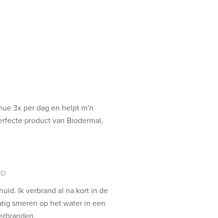
inue 3x per dag en helpt m'n
erfecte product van Biodermal,
ID
huid. Ik verbrand al na kort in de
matig smeren op het water in een
verbranden.