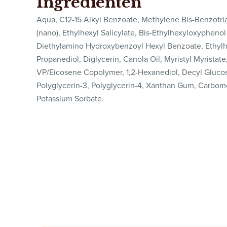
Ingrediënten
Aqua, C12-15 Alkyl Benzoate, Methylene Bis-Benzotri
(nano), Ethylhexyl Salicylate, Bis-Ethylhexyloxypheno
Diethylamino Hydroxybenzoyl Hexyl Benzoate, Ethylhe
Propanediol, Diglycerin, Canola Oil, Myristyl Myristat
VP/Eicosene Copolymer, 1,2-Hexanediol, Decyl Glucos
Polyglycerin-3, Polyglycerin-4, Xanthan Gum, Carbomer
Potassium Sorbate.