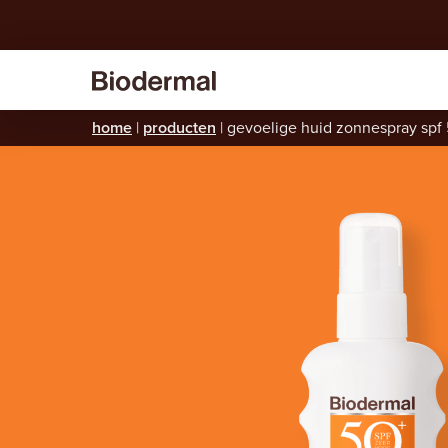
home
|
producten
|
gevoelige huid zonnespray spf