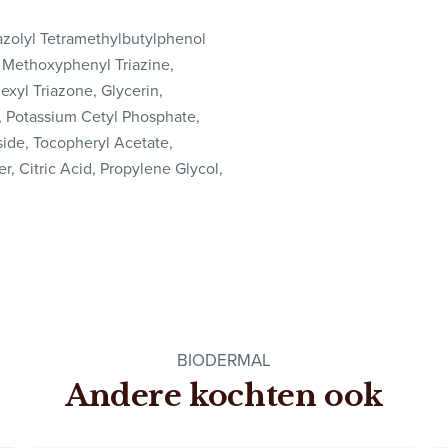
azolyl Tetramethylbutylphenol
l Methoxyphenyl Triazine,
xyl Triazone, Glycerin,
e, Potassium Cetyl Phosphate,
ide, Tocopheryl Acetate,
, Citric Acid, Propylene Glycol,
BIODERMAL
Andere kochten ook