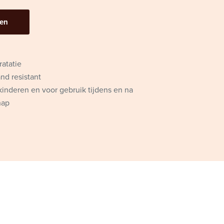
pen
ratatie
nd resistant
kinderen en voor gebruik tijdens en na
hap