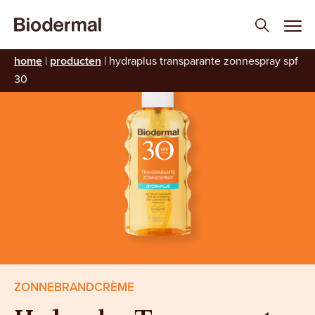
home
|
producten
|
hydraplus transparante zonnespray spf
30
ZONNEBRANDCRÈME