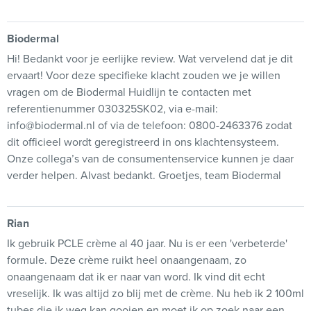
Biodermal
Hi! Bedankt voor je eerlijke review. Wat vervelend dat je dit
ervaart! Voor deze specifieke klacht zouden we je willen
vragen om de Biodermal Huidlijn te contacten met
referentienummer 030325SK02, via e-mail:
info@biodermal.nl of via de telefoon: 0800-2463376 zodat
dit officieel wordt geregistreerd in ons klachtensysteem.
Onze collega’s van de consumentenservice kunnen je daar
verder helpen. Alvast bedankt. Groetjes, team Biodermal
Rian
Ik gebruik PCLE crème al 40 jaar. Nu is er een 'verbeterde'
formule. Deze crème ruikt heel onaangenaam, zo
onaangenaam dat ik er naar van word. Ik vind dit echt
vreselijk. Ik was altijd zo blij met de crème. Nu heb ik 2 100ml
tubes die ik weg kan gooien en moet ik op zoek naar een