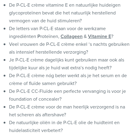
De P-CL-E crème vitamine E en natuurlijke huideigen
glycoproteïnen bevat die het natuurlijk herstellend
vermogen van de huid stimuleren?
De letters van P-CL-E staan voor de werkzame
ingrediënten
P
roteïnen,
C
ollageen
&
Vitamine
E
?
Veel vrouwen de P-CL-E crème enkel ‘s nachts gebruiken
als intensief herstellende verzorging?
Je P-CL-E crème dagelijks kunt gebruiken maar ook als
tijdelijke kuur als je huid wat extra’s nodig heeft?
De P-CL-E crème nóg beter werkt als je het serum en de
crème of fluïde samen gebruikt?
De P-CL-E CC-Fluïde een perfecte vervanging is voor je
foundation of concealer?
De P-CL-E crème voor de man heerlijk verzorgend is na
het scheren als aftershave?
De natuurlijke oliën in de P-CL-E olie de huidteint en
huidelasticiteit verbetert?