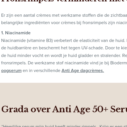
Er zijn een aantal crèmes met werkzame stoffen die de zichtba
belangrijke ingrediënten voor crèmes bij fronsrimpels zijn niac
1. Niacinamide
Niacinamide (vitamine B3) verbetert de elasticiteit van de huid. 
de huidbarrière en beschermt het tegen UV-schade. Door te k
de huid minder vocht en wordt je huid gladder en stralender. R
fronsrimpels. De werkzame stof niacinamide vind je bij Bioderm
oogserum
en in verschillende
Anti Age dagcrèmes.
Grada over Anti Age 50+ Se
“Heerlijke serum mijn huid heeft minder rimpels.. Krijg er een st