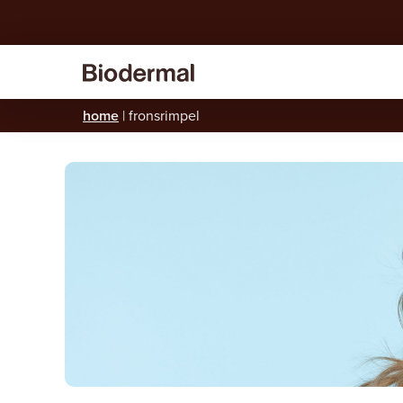
home
|
fronsrimpel