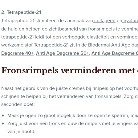
2. Tetrapeptide-21
Tetrapeptide-21 stimuleert de aanmaak van
collageen
en
hyalur
de huid en helpen de zichtbaarheid van fronsrimpels te vermi
tetrapeptide-21 leidt tot een verhoogde elasticiteit en verminder
werkzame stof Tertrapeptide-21 zit in de Biodermal Anti Age d
Dagcreme 40+
,
Anti Age Dagcreme 50+
,
Anti Age Dagcreme 
Fronsrimpels verminderen met 
Naast het gebruik van de juiste crèmes bij rimpels op het voorh
schijnen te helpen bij het verminderen van fronsrimpels. Zorg
seconden doet:
Maak je ogen zo groot mogelijk door ze open te sperren, m
Zorg juist voor een frons en duw de rimpels met je vingers v
van je hoofd.