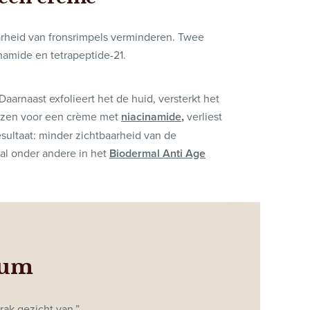
arheid van fronsrimpels verminderen. Twee
inamide en tetrapeptide-21.
Daarnaast exfolieert het de huid, versterkt het
iezen voor een crème met
niacinamide
,
verliest
esultaat: minder zichtbaarheid van de
al onder andere in het
Biodermal Anti Age
rum
rak gezicht van.”