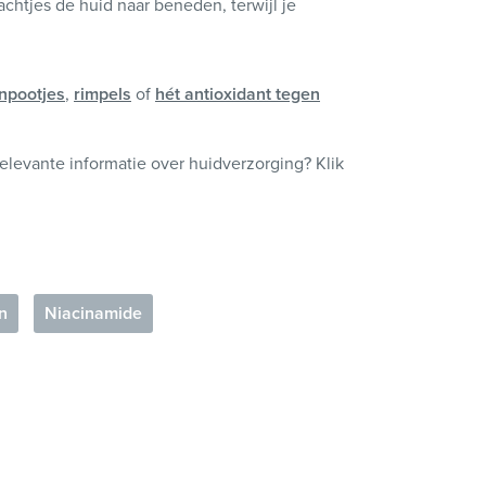
chtjes de huid naar beneden, terwijl je
npootjes
,
rimpels
of
hét antioxidant tegen
elevante informatie over huidverzorging? Klik
n
Niacinamide