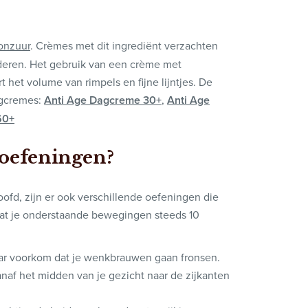
onzuur
. Crèmes met dit ingrediënt verzachten
nderen. Het gebruik van een crème met
t het volume van rimpels en fijne lijntjes. De
agcremes:
Anti Age Dagcreme 30+
,
Anti Age
60+
oefeningen?
oofd, zijn er ook verschillende oefeningen die
 dat je onderstaande bewegingen steeds 10
aar voorkom dat je wenkbrauwen gaan fronsen.
anaf het midden van je gezicht naar de zijkanten