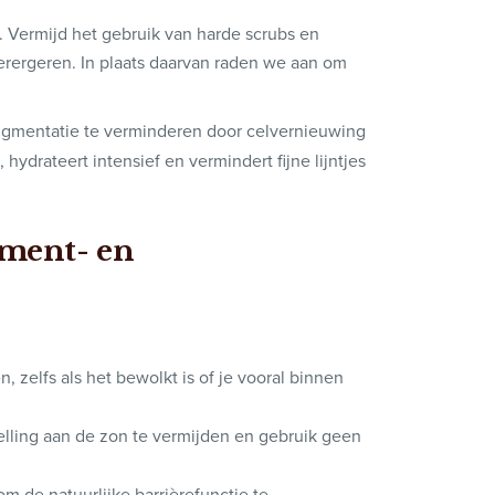
 Vermijd het gebruik van harde scrubs en
erergeren. In plaats daarvan raden we aan om
igmentatie te verminderen door celvernieuwing
 hydrateert intensief en vermindert fijne lijntjes
igment- en
 zelfs als het bewolkt is of je vooral binnen
elling aan de zon te vermijden en gebruik geen
om de natuurlijke barrièrefunctie te