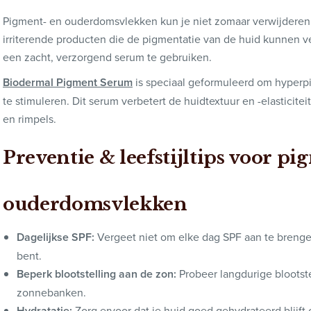
Pigment- en ouderdomsvlekken kun je niet zomaar verwijderen.
irriterende producten die de pigmentatie van de huid kunnen v
een zacht, verzorgend serum te gebruiken.
Biodermal Pigment Serum
is speciaal geformuleerd om hyperp
te stimuleren. Dit serum verbetert de huidtextuur en -elasticiteit,
en rimpels.
Preventie & leefstijltips voor p
ouderdomsvlekken
Dagelijkse SPF:
Vergeet niet om elke dag SPF aan te brengen,
bent.
Beperk blootstelling aan de zon:
Probeer langdurige blootst
zonnebanken.
Hydratatie:
Zorg ervoor dat je huid goed gehydrateerd blijft 