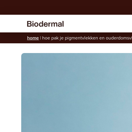
home
|
hoe pak je pigmentvlekken en ouderdomsv