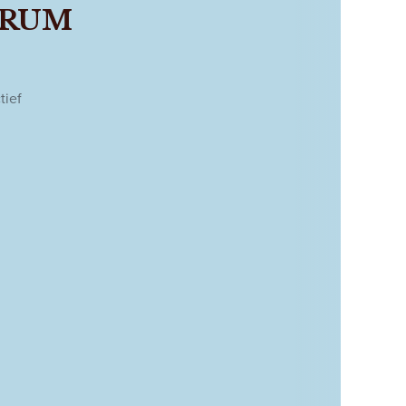
ERUM
tief