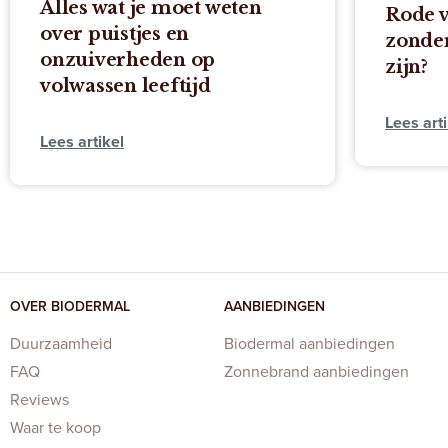
Alles wat je moet weten
Rode v
over puistjes en
zonder
onzuiverheden op
zijn?
volwassen leeftijd
Lees arti
Lees artikel
OVER BIODERMAL
AANBIEDINGEN
Duurzaamheid
Biodermal aanbiedingen
FAQ
Zonnebrand aanbiedingen
Reviews
Waar te koop