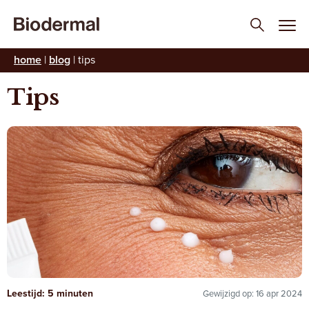
home
|
blog
|
tips
Tips
Leestijd: 5 minuten
Gewijzigd op: 16 apr 2024