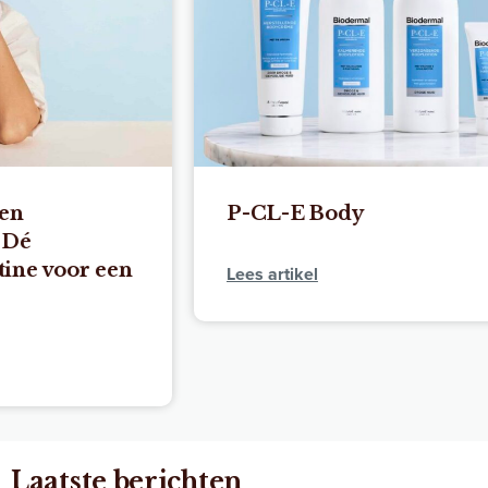
P-CL-E Body
Kraaie
& bes
Lees artikel
Lees arti
Laatste berichten