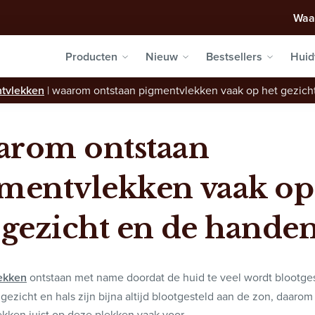
Waa
Producten
Nieuw
Bestsellers
Huid
ntvlekken
|
waarom ontstaan pigmentvlekken vaak op het gezich
rom ontstaan
mentvlekken vaak op
 gezicht en de hande
ekken
ontstaan met name doordat de huid te veel wordt blootge
 gezicht en hals zijn bijna altijd blootgesteld aan de zon, daar
kken juist op deze plekken vaak voor.