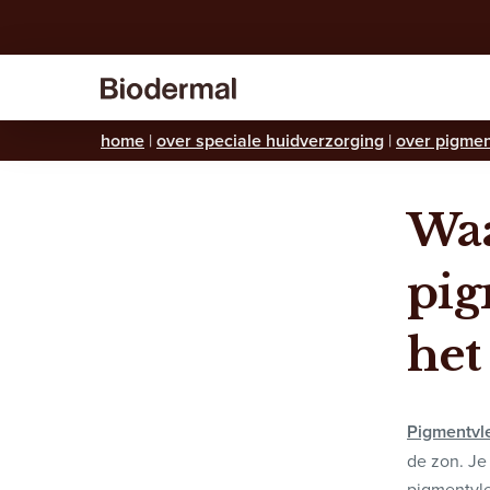
home
|
over speciale huidverzorging
|
over pigme
Waa
pig
het
Pigmentvl
de zon. Je
pigmentvle