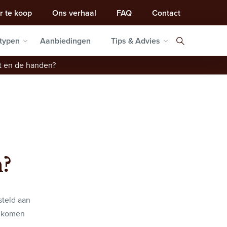
r te koop
Ons verhaal
FAQ
Contact
typen
Aanbiedingen
Tips & Advies
t en de handen?
n?
steld aan
om komen