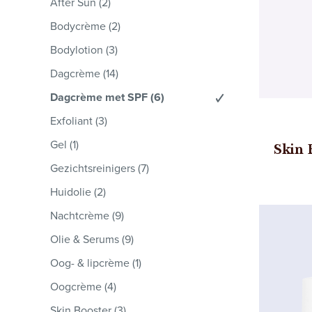
After Sun
(2)
Bodycrème
(2)
Bodylotion
(3)
Dagcrème
(14)
Dagcrème met SPF
(6)
Exfoliant
(3)
Gel
(1)
Skin 
Gezichtsreinigers
(7)
Huidolie
(2)
Nachtcrème
(9)
Olie & Serums
(9)
Oog- & lipcrème
(1)
Oogcrème
(4)
Skin Booster
(3)