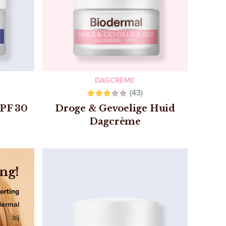
DAGCRÈME
(43)
SPF 30
Droge & Gevoelige Huid
Dagcrème
ng!
orting
dermal
bij