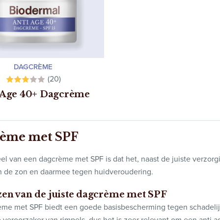
DAGCRÈME
(20)
 Age 40+ Dagcrème
ème met SPF
el van een dagcrème met SPF is dat het, naast de juiste verzor
an de zon en daarmee tegen huidveroudering.
zen van de juiste dagcrème met SPF
me met SPF biedt een goede basisbescherming tegen schadelijk
e veroorzaker van rimpels, dus het is zeer relevant om een anti 