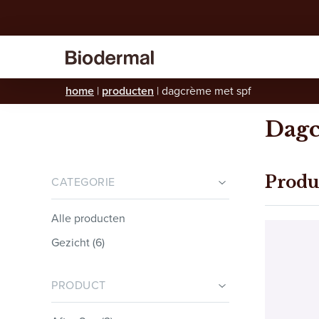
home
|
producten
|
dagcrème met spf
Dagc
Produ
CATEGORIE
Alle producten
Gezicht (6)
PRODUCT