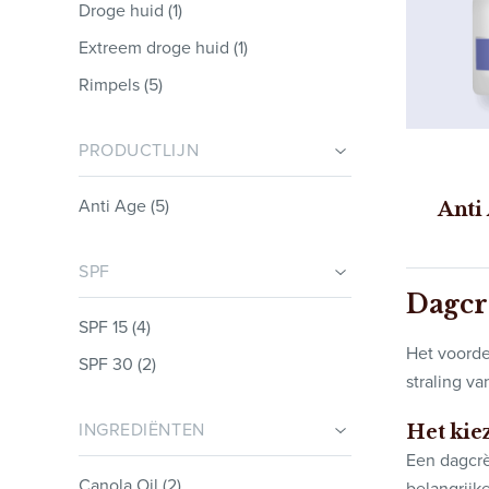
Droge huid (1)
Extreem droge huid (1)
Rimpels (5)
PRODUCTLIJN
Anti Age (5)
Anti
SPF
Dagcr
SPF 15 (4)
Het voorde
SPF 30 (2)
straling v
INGREDIËNTEN
Het kie
Een dagcrè
Canola Oil (2)
belangrijk