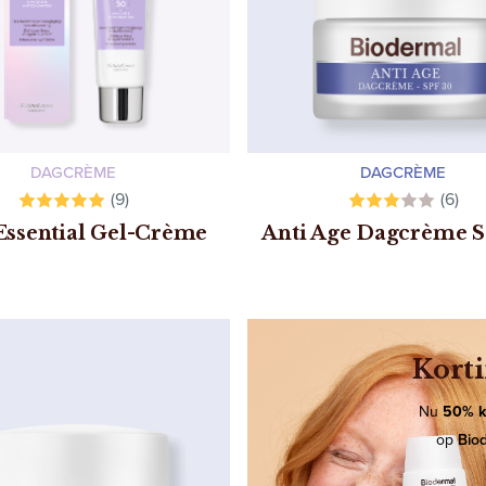
DAGCRÈME
DAGCRÈME
(9)
(6)
Essential Gel-Crème
Anti Age Dagcrème 
Korti
Nu
50% k
op
Bio