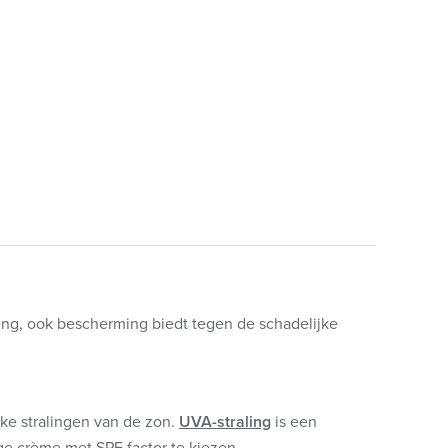
ging, ook bescherming biedt tegen de schadelijke
e stralingen van de zon.
UVA-straling
is een
age crème met SPF factor te kiezen.