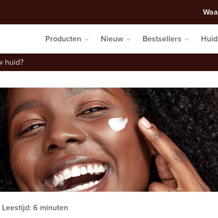
Waa
Producten
Nieuw
Bestsellers
Huid
w huid?
Leestijd: 6 minuten