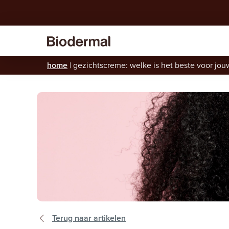
home
|
gezichtscreme: welke is het beste voor jou
Terug naar artikelen